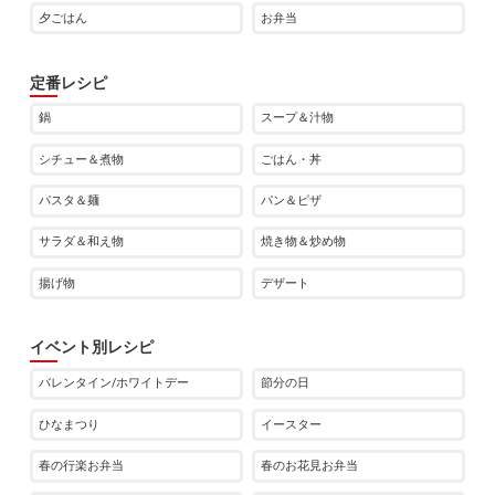
夕ごはん
お弁当
定番レシピ
鍋
スープ＆汁物
シチュー＆煮物
ごはん・丼
パスタ＆麺
パン＆ピザ
サラダ＆和え物
焼き物＆炒め物
揚げ物
デザート
イベント別レシピ
バレンタイン/ホワイトデー
節分の日
ひなまつり
イースター
春の行楽お弁当
春のお花見お弁当