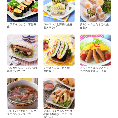
サラダをのせて！軍艦寿
ロースハムと野菜の生春
チキンハムとたまごの生
司
巻きサラダ
春巻き
ベルガヴルスト バジルの
チーズイン入りわんぱく
アルトバイエルンとキャ
爽やかパニーニ
おにぎり
ベツの簡単オムライス
アルトバイエルンとレタ
アルトバイエルンと野菜
スのコンソメスープ
の揚げ春巻き コチュマ
ヨソース