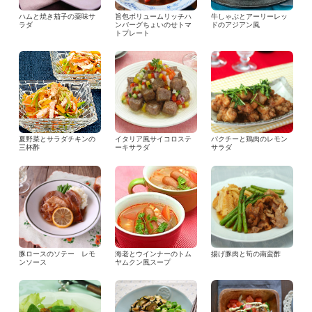
ハムと焼き茄子の薬味サ
旨包ボリュームリッチハ
牛しゃぶとアーリーレッ
ラダ
ンバーグちょいのせトマ
ドのアジアン風
トプレート
夏野菜とサラダチキンの
イタリア風サイコロステ
パクチーと鶏肉のレモン
三杯酢
ーキサラダ
サラダ
豚ロースのソテー レモ
海老とウインナーのトム
揚げ豚肉と筍の南蛮酢
ンソース
ヤムクン風スープ