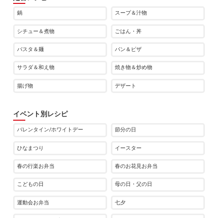
鍋
スープ＆汁物
シチュー＆煮物
ごはん・丼
パスタ＆麺
パン＆ピザ
サラダ＆和え物
焼き物＆炒め物
揚げ物
デザート
イベント別レシピ
バレンタイン/ホワイトデー
節分の日
ひなまつり
イースター
春の行楽お弁当
春のお花見お弁当
こどもの日
母の日・父の日
運動会お弁当
七夕