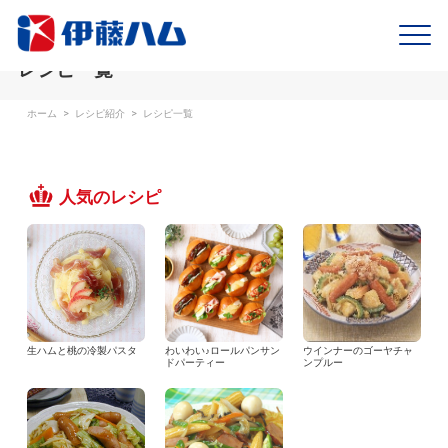
レシピ一覧
ホーム
>
レシピ紹介
>
レシピ一覧
人気のレシピ
生ハムと桃の冷製パスタ
わいわい♪ロールパンサン
ウインナーのゴーヤチャ
ドパーティー
ンプルー