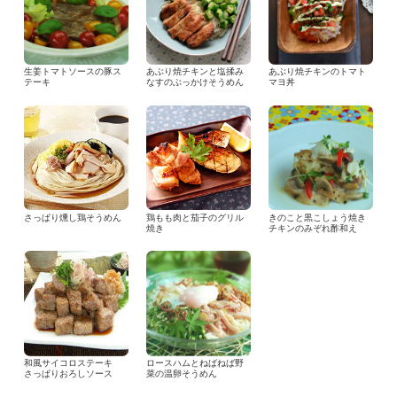
生姜トマトソースの豚ス
あぶり焼チキンと塩揉み
あぶり焼チキンのトマト
テーキ
なすのぶっかけそうめん
マヨ丼
さっぱり燻し鶏そうめん
鶏もも肉と茄子のグリル
きのこと黒こしょう焼き
焼き
チキンのみぞれ酢和え
和風サイコロステーキ
ロースハムとねばねば野
さっぱりおろしソース
菜の温卵そうめん