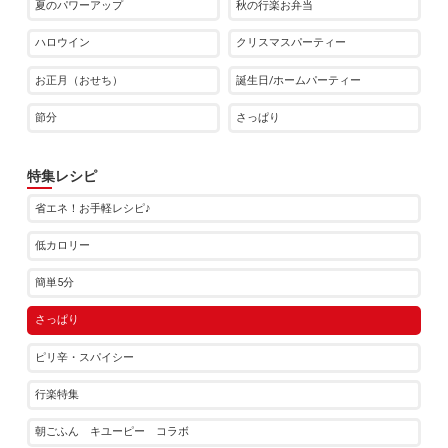
夏のパワーアップ
秋の行楽お弁当
ハロウイン
クリスマスパーティー
お正月（おせち）
誕生日/ホームパーティー
節分
さっぱり
特集レシピ
省エネ！お手軽レシピ♪
低カロリー
簡単5分
さっぱり
ピリ辛・スパイシー
行楽特集
朝ごふん キユーピー コラボ