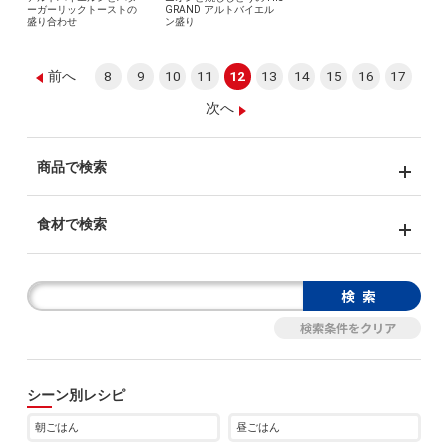
ーガーリックトーストの
GRAND アルトバイエル
盛り合わせ
ン盛り
前へ
8
9
10
11
12
13
14
15
16
17
次へ
商品で検索
食材で検索
シーン別レシピ
朝ごはん
昼ごはん