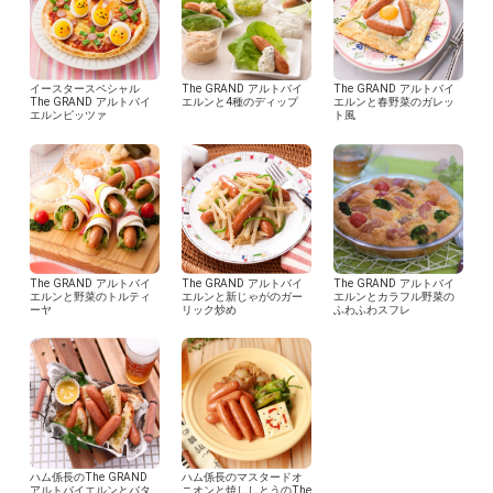
イースタースペシャル
The GRAND アルトバイ
The GRAND アルトバイ
The GRAND アルトバイ
エルンと4種のディップ
エルンと春野菜のガレッ
エルンピッツァ
ト風
The GRAND アルトバイ
The GRAND アルトバイ
The GRAND アルトバイ
エルンと野菜のトルティ
エルンと新じゃがのガー
エルンとカラフル野菜の
ーヤ
リック炒め
ふわふわスフレ
ハム係長のThe GRAND
ハム係長のマスタードオ
アルトバイエルンとバタ
ニオンと焼ししとうのThe