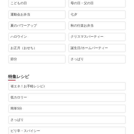
こどもの日
母の日・父の日
運動会お弁当
七夕
夏のパワーアップ
秋の行楽お弁当
ハロウイン
クリスマスパーティー
お正月（おせち）
誕生日/ホームパーティー
節分
さっぱり
特集レシピ
省エネ！お手軽レシピ♪
低カロリー
簡単5分
さっぱり
ピリ辛・スパイシー