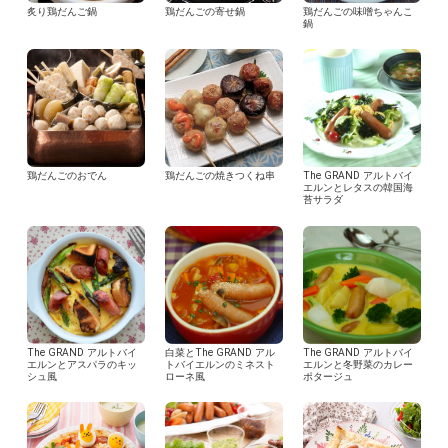
炙り鶏だんご鍋
鶏だんごの寄せ鍋
鶏だんごの味噌ちゃんこ
鍋
鶏だんごのおでん
鶏だんごの焼きつくね串
The GRAND アルトバイ
エルンとレタスの韓国海
苔サラダ
The GRAND アルトバイ
白菜とThe GRAND アル
The GRAND アルトバイ
エルンとアスパラのキッ
トバイエルンのミネスト
エルンと冬野菜のカレー
シュ風
ローネ風
ポタージュ