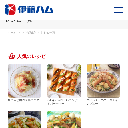
レシピ一覧
ホーム
>
レシピ紹介
>
レシピ一覧
人気のレシピ
生ハムと桃の冷製パスタ
わいわい♪ロールパンサン
ウインナーのゴーヤチャ
ドパーティー
ンプルー