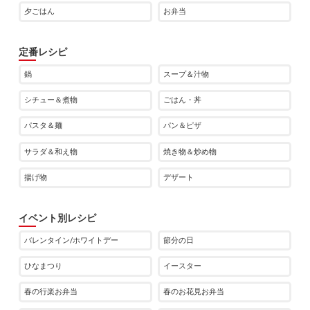
夕ごはん
お弁当
定番レシピ
鍋
スープ＆汁物
シチュー＆煮物
ごはん・丼
パスタ＆麺
パン＆ピザ
サラダ＆和え物
焼き物＆炒め物
揚げ物
デザート
イベント別レシピ
バレンタイン/ホワイトデー
節分の日
ひなまつり
イースター
春の行楽お弁当
春のお花見お弁当