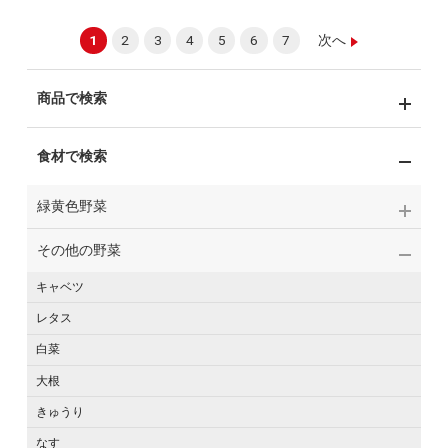
1
2
3
4
5
6
7
次へ
商品で検索
食材で検索
緑黄色野菜
その他の野菜
キャベツ
レタス
白菜
大根
きゅうり
なす