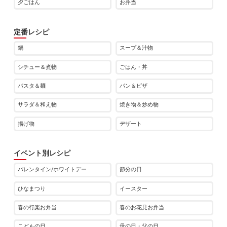
夕ごはん
お弁当
定番レシピ
鍋
スープ＆汁物
シチュー＆煮物
ごはん・丼
パスタ＆麺
パン＆ピザ
サラダ＆和え物
焼き物＆炒め物
揚げ物
デザート
イベント別レシピ
バレンタイン/ホワイトデー
節分の日
ひなまつり
イースター
春の行楽お弁当
春のお花見お弁当
こどもの日
母の日・父の日