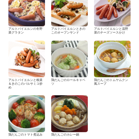
アルトバイエルンの冬野
アルトバイエルンときの
アルトバイエルンと温野
菜グラタン
このオープンサンド
菜のチーズソースかけ
アルトバイエルンと根菜
鶏だんごのロールキャベ
鶏だんごのトムヤムクン
＆きのこのバルサミコ炒
ツ
風スープ
め
鶏だんごのトマト煮込み
鶏だんごのカレー鍋