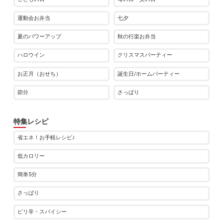
運動会お弁当
七夕
夏のパワーアップ
秋の行楽お弁当
ハロウイン
クリスマスパーティー
お正月（おせち）
誕生日/ホームパーティー
節分
さっぱり
特集レシピ
省エネ！お手軽レシピ♪
低カロリー
簡単5分
さっぱり
ピリ辛・スパイシー