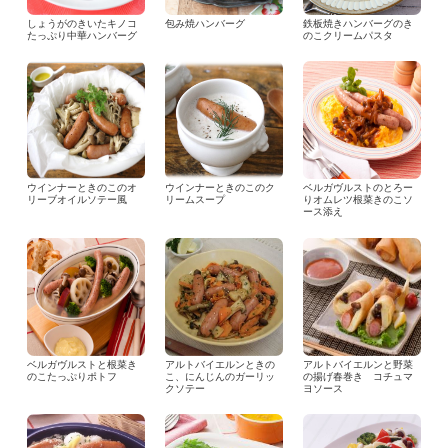
しょうがのきいたキノコ
包み焼ハンバーグ
鉄板焼きハンバーグのき
たっぷり中華ハンバーグ
のこクリームパスタ
ウインナーときのこのオ
ウインナーときのこのク
ベルガヴルストのとろー
リーブオイルソテー風
リームスープ
りオムレツ根菜きのこソ
ース添え
ベルガヴルストと根菜き
アルトバイエルンときの
アルトバイエルンと野菜
のこたっぷりポトフ
こ、にんじんのガーリッ
の揚げ春巻き コチュマ
クソテー
ヨソース