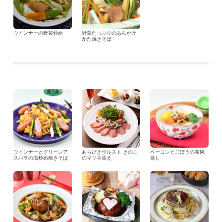
ウインナーの野菜炒め
野菜たっぷりのあんかけ
かた焼きそば
ウインナーとグリーンア
あらびきヴルスト きのこ
ベーコンとごぼうの茶碗
スパラの塩炒め焼きそば
のマリネ添え
蒸し