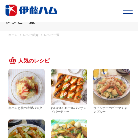
レシピ一覧
ホーム
>
レシピ紹介
>
レシピ一覧
人気のレシピ
生ハムと桃の冷製パスタ
わいわい♪ロールパンサン
ウインナーのゴーヤチャ
ドパーティー
ンプルー