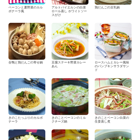
ベーコンと夏野菜のカル
アルトバイエルンの白菜
鶏だんごの豆乳鍋
ボナーラ風
ロール蒸し ホワイトソー
スがけ
合鴨と鶏だんごの寄せ鍋
豆腐ステーキ野菜カレー
ロースハムとカレー風味
あん
のパンプキンサラダサン
ド
きのこたっぷりのカルボ
きのことベーコンのミル
きのことベーコン白菜の
ナーラ
クチーズ鍋
生姜蒸し煮