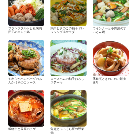
フランクフルトと豆腐肉
鶏肉ときのこの柚子ドレ
ウインナーと冬野菜のす
団子のキムチ鍋
ッシング温サラダ
いとん鍋
やわらかハンバーグのあ
ロースハムの柚子おろし
豚角煮ときのこのご馳走
んかけきのこソース
ステーキ
豚汁
穀物牛と豆腐のチゲ
角煮とふっくら餅の野菜
鍋