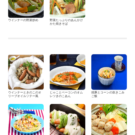
ウインナーの野菜炒め
野菜たっぷりのあんかけ
かた焼きそば
ウインナーときのこのオ
じゃことベーコンのオム
焼豚とコーンの炊きこみ
リーブオイルソテー風
レツきのこあん
ご飯