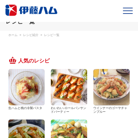
レシピ一覧
ホーム
>
レシピ紹介
>
レシピ一覧
人気のレシピ
生ハムと桃の冷製パスタ
わいわい♪ロールパンサン
ウインナーのゴーヤチャ
ドパーティー
ンプルー