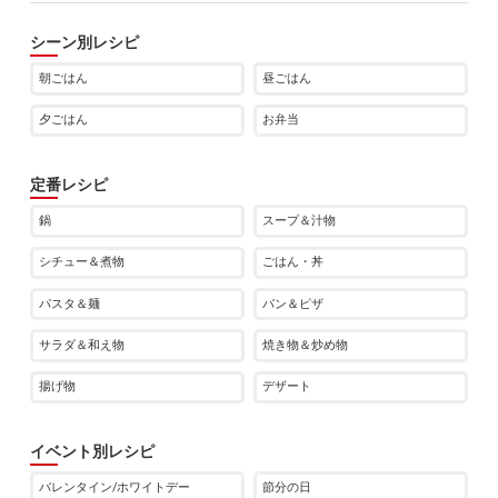
シーン別レシピ
朝ごはん
昼ごはん
夕ごはん
お弁当
定番レシピ
鍋
スープ＆汁物
シチュー＆煮物
ごはん・丼
パスタ＆麺
パン＆ピザ
サラダ＆和え物
焼き物＆炒め物
揚げ物
デザート
イベント別レシピ
バレンタイン/ホワイトデー
節分の日