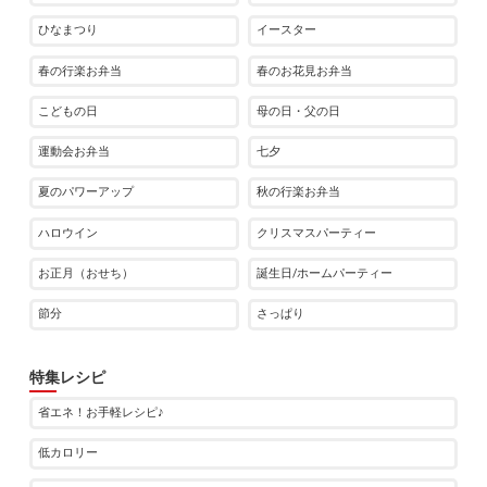
ひなまつり
イースター
春の行楽お弁当
春のお花見お弁当
こどもの日
母の日・父の日
運動会お弁当
七夕
夏のパワーアップ
秋の行楽お弁当
ハロウイン
クリスマスパーティー
お正月（おせち）
誕生日/ホームパーティー
節分
さっぱり
特集レシピ
省エネ！お手軽レシピ♪
低カロリー