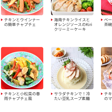
チキンとウインナー
海南チキンライスと
ベ
の簡単チャプチェ
オレンジソースのKiri
茶
クリーミーケーキ
チキンと小松菜の春
サラダチキンで！冷
チ
雨チャプチェ風
たい豆乳スープ素麺
の