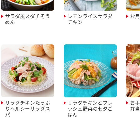
サラダ風スダチそう
レモンライスサラダ
お
めん
チキン
サラダチキンたっぷ
サラダチキンとフレ
お
りヘルシーサラダス
ッシュ野菜の七夕ご
弁
パ
はん