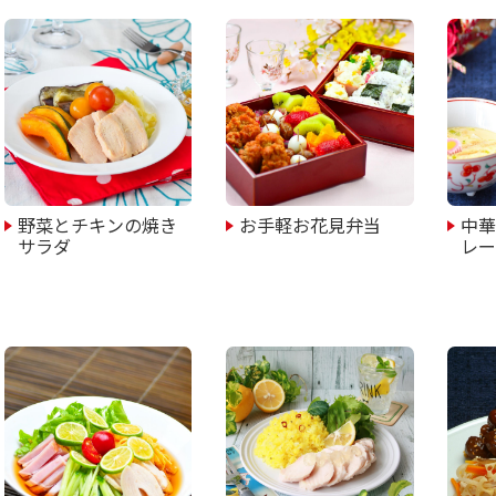
野菜とチキンの焼き
お手軽お花見弁当
中
サラダ
レ