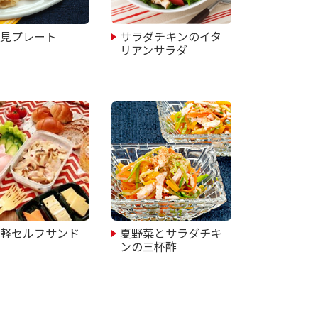
月見プレート
サラダチキンのイタ
リアンサラダ
手軽セルフサンド
夏野菜とサラダチキ
当
ンの三杯酢